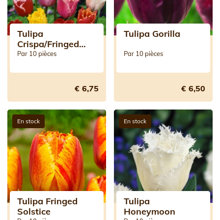
Tulipa
Tulipa Gorilla
Crispa/Fringed
Mixed
Par 10 pièces
Par 10 pièces
€ 6,75
€ 6,50
En stock
En stock
Tulipa Fringed
Tulipa
Solstice
Honeymoon