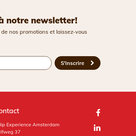
à notre newsletter!
 de nos promotions et laissez-vous
S'inscrire
ontact
lip Experience Amsterdam
lfweg 37