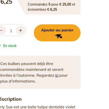
 6,25
Commandez
5
pour
€ 25,00
et
économisez
€ 6,25
-
+
Ajouter au panier
En stock
Ces bulbes peuvent déjà être
commandées maintenant et seront
livrées à l'automne. Regardez
pour
ici
plus d'informations.
éscription
rly Sue est une belle tulipe dentelée violet