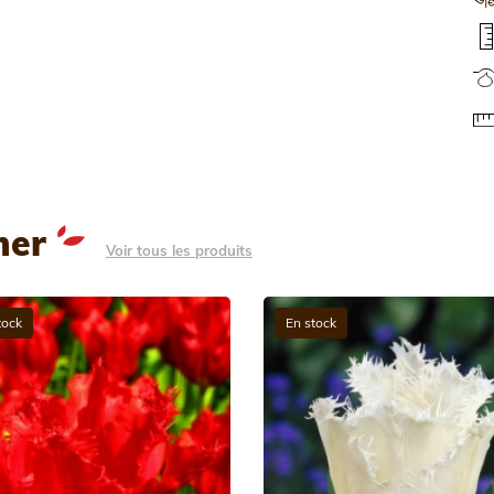
mer
Voir tous les produits
tock
En stock