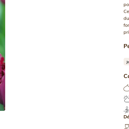
po
Ce
du
fo
pr
Pé
C
D