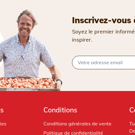
Inscrivez-vous 
Soyez le premier informé
inspirer.
ts
Conditions
C
tes
Conditions générales de vente
Tu
De
Politique de confidentialité