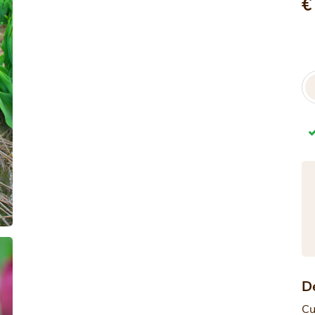
€
D
Cu