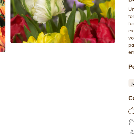
Un
fo
fo
ex
vo
pa
em
Pé
C