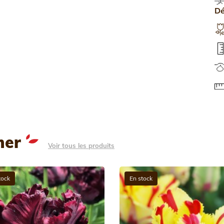
D
mer
Voir tous les produits
tock
En stock