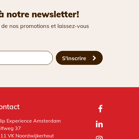
à notre newsletter!
 de nos promotions et laissez-vous
S'inscrire
ontact
lip Experience Amsterdam
lfweg 37
11 VK Noordwijkerhout