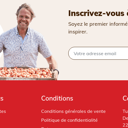
Inscrivez-vous 
Soyez le premier informé
inspirer.
ts
Conditions
C
tes
Conditions générales de vente
Tu
De
Politique de confidentialité
22