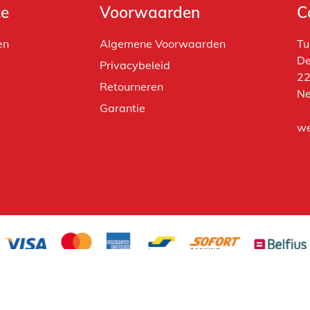
ce
Voorwaarden
C
en
Algemene Voorwaarden
Tu
De
Privacybeleid
22
Retourneren
Ne
Garantie
we
Powered by
Tecframe ERP