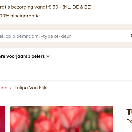
atis bezorging vanaf € 50,- (NL, DE & BE)
00% bloeigarantie
re voorjaarsbloeiers
ide
Tulipa Van Eijk
T
Pe