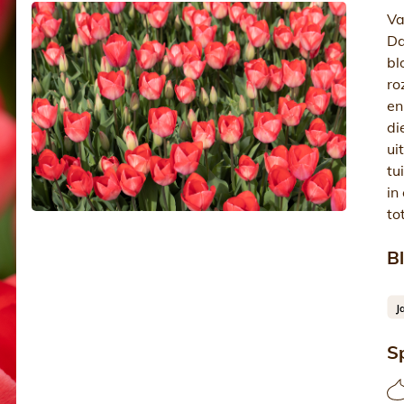
Va
Da
bl
ro
en
di
ui
tu
in
to
Bl
Sp