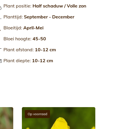
Plant positie
:
Half schaduw / Volle zon
Planttijd
:
September - December
Bloeitijd
:
April-Mei
Bloei hoogte
:
45-50
Plant afstand
:
10-12 cm
Plant diepte
:
10-12 cm
Op voorraad