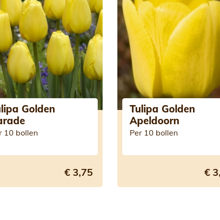
lipa Golden
Tulipa Golden
arade
Apeldoorn
r 10 bollen
Per 10 bollen
€ 3,75
€ 3