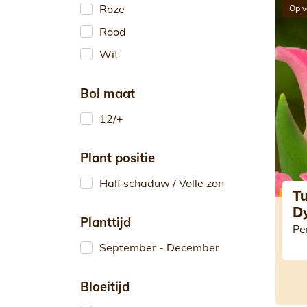
Roze
Op v
Rood
Wit
Bol maat
12/+
Plant positie
Half schaduw / Volle zon
Tu
D
Planttijd
Pe
September - December
Bloeitijd