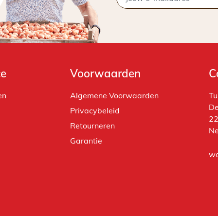
ce
Voorwaarden
C
en
Algemene Voorwaarden
Tu
De
Privacybeleid
22
Retourneren
Ne
Garantie
we