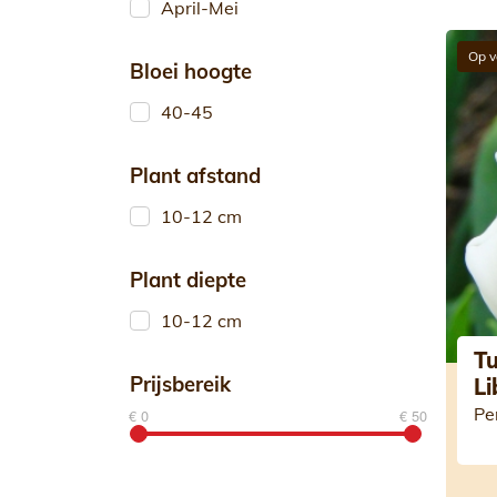
April-Mei
Op v
Bloei hoogte
40-45
Plant afstand
10-12 cm
Plant diepte
10-12 cm
Tu
Prijsbereik
Li
Pe
€ 0
€ 50