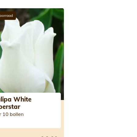
oorraad
lipa White
berstar
r 10 bollen