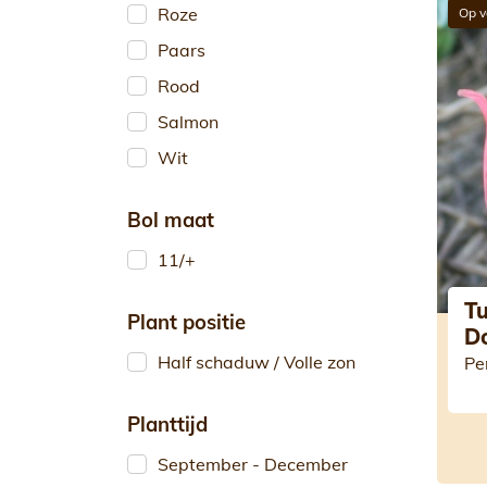
Roze
Op v
Paars
Rood
Salmon
Wit
Bol maat
11/+
Tu
Plant positie
D
Half schaduw / Volle zon
Pe
Planttijd
September - December