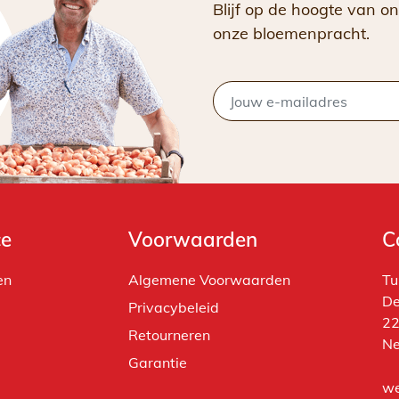
Blijf op de hoogte van on
onze bloemenpracht.
ce
Voorwaarden
C
en
Algemene Voorwaarden
Tu
De
Privacybeleid
22
Retourneren
Ne
Garantie
we