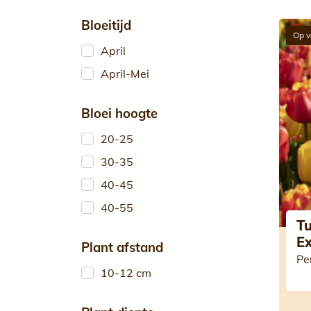
Bloeitijd
Op v
April
April-Mei
Bloei hoogte
20-25
30-35
40-45
40-55
Tu
Ex
Plant afstand
Pe
10-12 cm