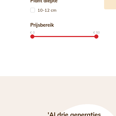
Plant diepte
10-12 cm
Prijsbereik
€ 0
€ 50
'Al drie generaties