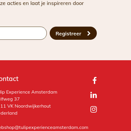
ze acties en laat je inspireren door
Registreer
ontact
lip Experience Amsterdam
lfweg 37
11 VK Noordwijkerhout
derland
bshop@tulipexperienceamsterdam.com