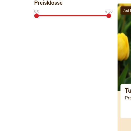
Preisklasse
€ 0
€ 50
Auf 
T
Pr