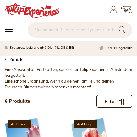
Kostenlose Lieferung ab € 50, - (NL, DE & BE)
100% Blühgarantie
Zurück
Eine Auswahl an Postkarten, speziell für Tulip Experience Amsterdam
hergestellt.
Eine schöne Ergänzung, wenn du deiner Familie und deinen
Freunden Blumenzwiebeln schenken möchtest!
6
Produkte
Filter
Auf Lager
Auf Lager