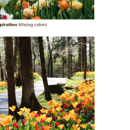
piration
Mixing colors