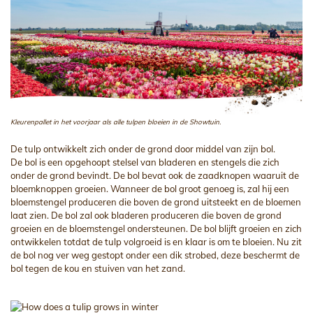
Kleurenpallet in het voorjaar als alle tulpen bloeien in de Showtuin.
De tulp ontwikkelt zich onder de grond door middel van zijn bol.
De bol is een opgehoopt stelsel van bladeren en stengels die zich
onder de grond bevindt. De bol bevat ook de zaadknopen waaruit de
bloemknoppen groeien. Wanneer de bol groot genoeg is, zal hij een
bloemstengel produceren die boven de grond uitsteekt en de bloemen
laat zien. De bol zal ook bladeren produceren die boven de grond
groeien en de bloemstengel ondersteunen. De bol blijft groeien en zich
ontwikkelen totdat de tulp volgroeid is en klaar is om te bloeien. Nu zit
de bol nog ver weg gestopt onder een dik strobed, deze beschermt de
bol tegen de kou en stuiven van het zand.