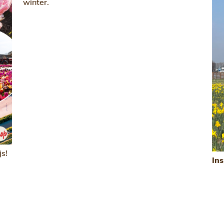
winter.
s!
Ins