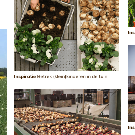
Ins
Inspiratie
Betrek (klein)kinderen in de tuin
Ins