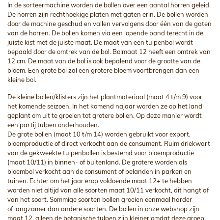
In de sorteermachine worden de bollen over een aantal horren geleid.
De horren zijn rechthoekige platen met gaten erin. De bollen worden
door de machine geschud en vallen vervolgens door één van de gaten
van de horren. De bollen komen via een lopende band terecht in de
juiste kist met de juiste maat. De maat van een tulpenbol wordt
bepaald door de omtrek van de bol. Bolmaat 12 heeft een omtrek van
12 cm. De maat van de bol is ook bepalend voor de grootte van de
bloem. Een grote bol zal een grotere bloem voortbrengen dan een
kleine bol.
De kleine bollen/klisters zijn het plantmateriaal (maat 4 t/m 9) voor
het komende seizoen. In het komend najaar worden ze op het land
geplant om uit te groeien tot grotere bollen. Op deze manier wordt
een partij tulpen onderhouden.
De grote bollen (maat 10 t/m 14) worden gebruikt voor export,
bloemproductie of direct verkocht aan de consument. Ruim driekwart
van de gekweekte tulpenbollen is bestemd voor bloemproductie
(maat 10/11) in binnen- of buitenland. De grotere worden als
bloembol verkocht aan de consument of belanden in parken en
tuinen. Echter om het jaar erop voldoende maat 12+ te hebben
worden niet altijd van alle soorten maat 10/11 verkocht, dit hangt af
van het soort. Sommige soorten bollen groeien eenmaal harder
of langzamer dan andere soorten. De bollen in onze webshop zijn
maat 12, alleen de botanische tulpen zijn kleiner omdat deze groep